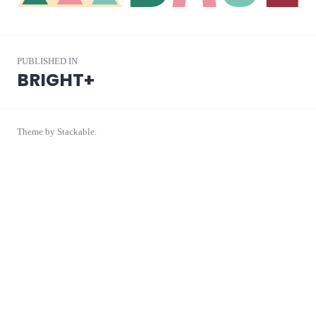
投
PUBLISHED IN
稿
BRIGHT+
ナ
ビ
Theme by
Stackable
.
ゲ
ー
シ
ョ
ン