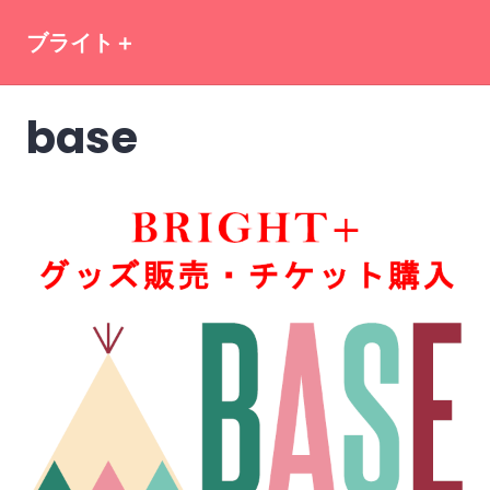
Skip
ブライト＋
to
content
base